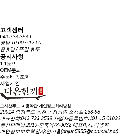
고객센터
043-733-3539
평일 10:00 ~ 17:00
공휴일 / 주말 휴무
공지사항
1:1문의
OEM문의
주문배송조회
사업제안
고시산푸드
이용약관
개인정보처리방침
29014 충청북도 옥천군 청성면 소서길 258-98
대표전화:043-733-3539
사업자등록번호:191-15-01032
통신판매업:2019-충북옥천-0032
대표이사:김병현
개인정보보호책임자:안기홍(anjun5855@hanmail.net)