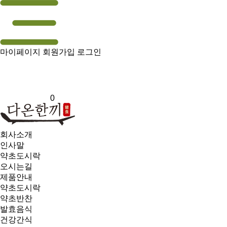
마이페이지
회원가입
로그인
0
회사소개
인사말
약초도시락
오시는길
제품안내
약초도시락
약초반찬
발효음식
건강간식