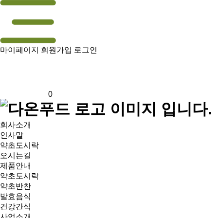
마이페이지
회원가입
로그인
0
회사소개
인사말
약초도시락
오시는길
제품안내
약초도시락
약초반찬
발효음식
건강간식
사업소개