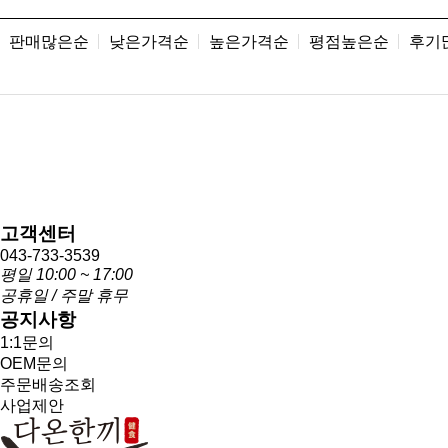
판매많은순
낮은가격순
높은가격순
평점높은순
후기
고객센터
043-733-3539
평일 10:00 ~ 17:00
공휴일 / 주말 휴무
공지사항
1:1문의
OEM문의
주문배송조회
사업제안