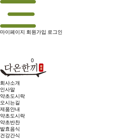
마이페이지
회원가입
로그인
0
회사소개
인사말
약초도시락
오시는길
제품안내
약초도시락
약초반찬
발효음식
건강간식