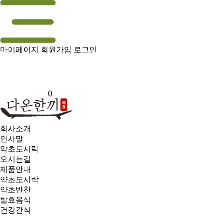
마이페이지
회원가입
로그인
0
회사소개
인사말
약초도시락
오시는길
제품안내
약초도시락
약초반찬
발효음식
건강간식