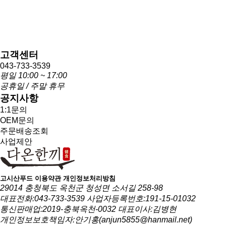
고객센터
043-733-3539
평일 10:00 ~ 17:00
공휴일 / 주말 휴무
공지사항
1:1문의
OEM문의
주문배송조회
사업제안
고시산푸드
이용약관
개인정보처리방침
29014 충청북도 옥천군 청성면 소서길 258-98
대표전화:043-733-3539
사업자등록번호:191-15-01032
통신판매업:2019-충북옥천-0032
대표이사:김병현
개인정보보호책임자:안기홍(anjun5855@hanmail.net)