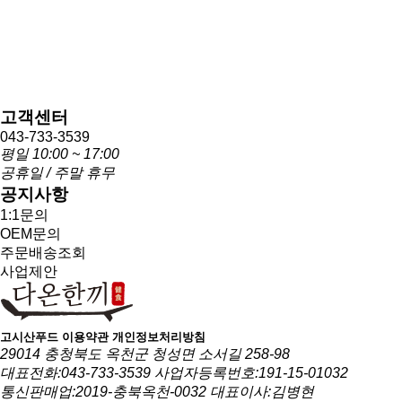
고객센터
043-733-3539
평일 10:00 ~ 17:00
공휴일 / 주말 휴무
공지사항
1:1문의
OEM문의
주문배송조회
사업제안
고시산푸드
이용약관
개인정보처리방침
29014 충청북도 옥천군 청성면 소서길 258-98
대표전화:043-733-3539
사업자등록번호:191-15-01032
통신판매업:2019-충북옥천-0032
대표이사:김병현