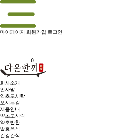
마이페이지
회원가입
로그인
0
회사소개
인사말
약초도시락
오시는길
제품안내
약초도시락
약초반찬
발효음식
건강간식