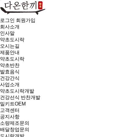
로그인
회원가입
회사소개
인사말
약초도시락
오시는길
제품안내
약초도시락
약초반찬
발효음식
건강간식
사업소개
약초도시락개발
건강선식 반찬개발
밀키트OEM
고객센터
공지사항
소량제조문의
배달창업문의
도시락개발