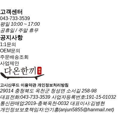
고객센터
043-733-3539
평일 10:00 ~ 17:00
공휴일 / 주말 휴무
공지사항
1:1문의
OEM문의
주문배송조회
사업제안
고시산푸드
이용약관
개인정보처리방침
29014 충청북도 옥천군 청성면 소서길 258-98
대표전화:043-733-3539
사업자등록번호:191-15-01032
통신판매업:2019-충북옥천-0032
대표이사:김병현
개인정보보호책임자:안기홍(anjun5855@hanmail.net)